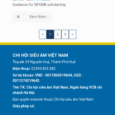
Guidance for WFUMB scholarship
Xem thêm
<
1
2
3
>
CHI HỘI SIÊU ÂM VIỆT NAM
Trụ sở:
69 Nguyễn Huệ, Thành Phố Huế
Điện thoại:
02343 824 285
Số tài khoản: VND : 0011004319644, USD :
0011374319643.
Tên TK: Chi hội siêu âm Việt Nam, Ngân hàng VCB chi
nhánh Hà Nội
Bản quyền website thuộc Chi hội siêu âm Việt Nam
Giấy phép số: