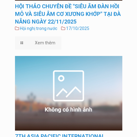
HỘI THẢO CHUYÊN ĐỀ "SIÊU ÂM ĐÀN HỒI
MÔ VÀ SIÊU ÂM CƠ XƯƠNG KHỚP" TẠI ĐÀ
NẴNG NGÀY 22/11/2025
Hội nghị trong nước
17/10/2025
Xem thêm
7TH ASIA PACIFIC INTERNATIONAL