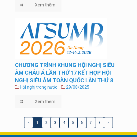
Xem thêm
CHƯƠNG TRÌNH KHUNG HỘI NGHỊ SIÊU
ÂM CHÂU Á LẦN THỨ 17 KẾT HỢP HỘI
NGHỊ SIÊU ÂM TOÀN QUỐC LẦN THỨ 8
Hội nghị trong nước
29/08/2025
Xem thêm
<
1
2
3
4
5
6
7
8
>