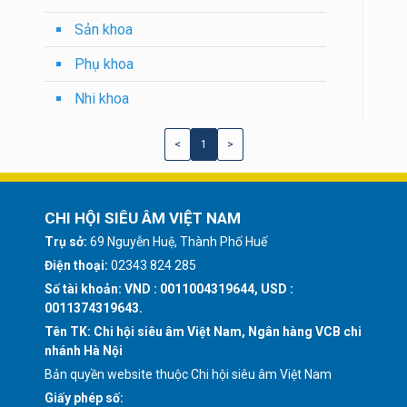
Sản khoa
Phụ khoa
Nhi khoa
<
1
>
CHI HỘI SIÊU ÂM VIỆT NAM
Trụ sở:
69 Nguyễn Huệ, Thành Phố Huế
Điện thoại:
02343 824 285
Số tài khoản: VND : 0011004319644, USD :
0011374319643.
Tên TK: Chi hội siêu âm Việt Nam, Ngân hàng VCB chi
nhánh Hà Nội
Bản quyền website thuộc Chi hội siêu âm Việt Nam
Giấy phép số: