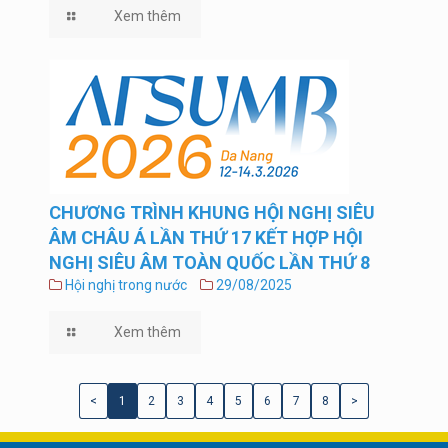
Xem thêm
CHƯƠNG TRÌNH KHUNG HỘI NGHỊ SIÊU
ÂM CHÂU Á LẦN THỨ 17 KẾT HỢP HỘI
NGHỊ SIÊU ÂM TOÀN QUỐC LẦN THỨ 8
Hội nghị trong nước
29/08/2025
Xem thêm
<
1
2
3
4
5
6
7
8
>