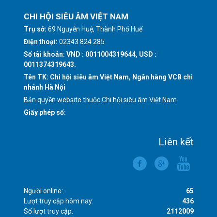
CHI HỘI SIÊU ÂM VIỆT NAM
Trụ sở:
69 Nguyễn Huệ, Thành Phố Huế
Điện thoại:
02343 824 285
Số tài khoản: VND : 0011004319644, USD :
0011374319643.
Tên TK: Chi hội siêu âm Việt Nam, Ngân hàng VCB chi
nhánh Hà Nội
Bản quyền website thuộc Chi hội siêu âm Việt Nam
Giấy phép số:
Liên kết
Người online:
65
Lượt truy cập hôm nay:
436
Số lượt truy cập:
2112009