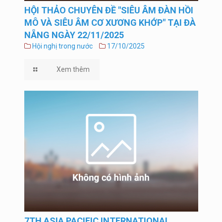
HỘI THẢO CHUYÊN ĐỀ "SIÊU ÂM ĐÀN HỒI
MÔ VÀ SIÊU ÂM CƠ XƯƠNG KHỚP" TẠI ĐÀ
NẴNG NGÀY 22/11/2025
Hội nghị trong nước
17/10/2025
Xem thêm
7TH ASIA PACIFIC INTERNATIONAL