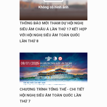
THÔNG BÁO MỜI THAM DỰ HỘI NGHỊ
SIÊU ÂM CHÂU Á LẦN THỨ 17 KẾT HỢP
VỚI HỘI NGHỊ SIÊU ÂM TOÀN QUỐC
LẦN THỨ 8
08/01/2025
CHƯƠNG TRÌNH TỔNG THẾ - CHI TIẾT
HỘI NGHỊ SIÊU ÂM TOÀN QUỐC LẦN
THỨ 7