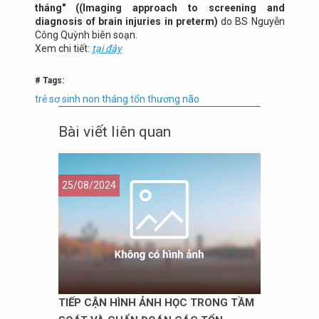
tháng" ((Imaging approach to screening and
diagnosis of brain injuries in preterm)
do BS Nguyễn
Công Quỳnh biên soạn.
Xem chi tiết:
tại đây
# Tags:
trẻ sơ sinh
non tháng
tổn thương não
Bài viết liên quan
25/08/2024
TIẾP CẬN HÌNH ẢNH HỌC TRONG TẦM