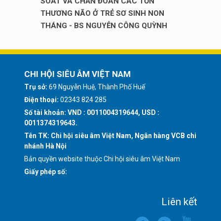
SOÁT VÀ CHẨN ĐOÁN CÁC TỔN
THƯƠNG NÃO Ở TRẺ SƠ SINH NON
THÁNG - BS NGUYỄN CÔNG QUỲNH
CHI HỘI SIÊU ÂM VIỆT NAM
Trụ sở:
69 Nguyễn Huệ, Thành Phố Huế
Điện thoại:
02343 824 285
Số tài khoản: VND : 0011004319644, USD :
0011374319643.
Tên TK: Chi hội siêu âm Việt Nam, Ngân hàng VCB chi
nhánh Hà Nội
Bản quyền website thuộc Chi hội siêu âm Việt Nam
Giấy phép số:
Liên kết