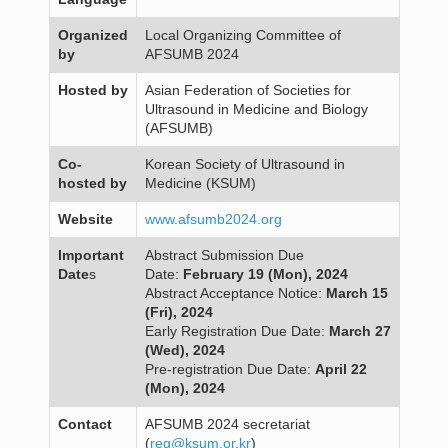
Organized
Local Organizing Committee of
by
AFSUMB 2024
Hosted by
Asian Federation of Societies for
Ultrasound in Medicine and Biology
(AFSUMB)
Co-
Korean Society of Ultrasound in
hosted by
Medicine (KSUM)
Website
www.afsumb2024.org
Important
Abstract Submission Due
Date
s
Date:
February 19 (Mon), 2024
Abstract Acceptance Notice:
March 15
(Fri), 2024
Early Registration Due Date:
March 27
(Wed), 2024
Pre-registration Due Date:
April 22
(Mon), 2024
Contact
AFSUMB 2024 secretariat
(
reg@ksum.or.kr
)