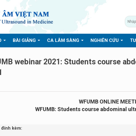
O
BÀI GIẢNG
CA LÂM SÀNG
NGHIÊN CỨU
TƯ
MB webinar 2021: Students course abd
1
WFUMB ONLINE MEET
WFUMB: Students course abdominal ult
e đính kèm: