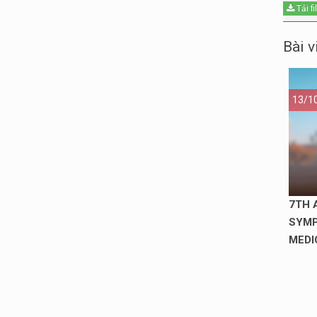
Tải f
Bài v
13/1
7TH 
SYMP
MEDI