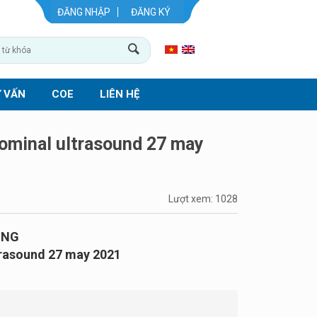
ĐĂNG NHẬP
ĐĂNG KÝ
 VẤN
COE
LIÊN HỆ
ominal ultrasound 27 may
Lượt xem: 1028
ING
rasound 27 may 2021