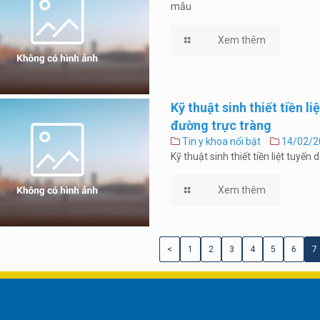
mẫu
Xem thêm
Kỹ thuật sinh thiết tiền 
đường trực tràng
Tin y khoa nổi bật
14/02/2
Kỹ thuật sinh thiết tiền liệt tuy
Xem thêm
<
1
2
3
4
5
6
7