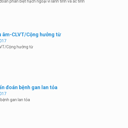
oán phân biệt hạch ngoại vi lành tính và ác tính
iêu âm-CLVT/Cộng hưởng từ
017
CLVT/Cộng hưởng từ
ẩn đoán bệnh gan lan tỏa
017
 bệnh gan lan tỏa