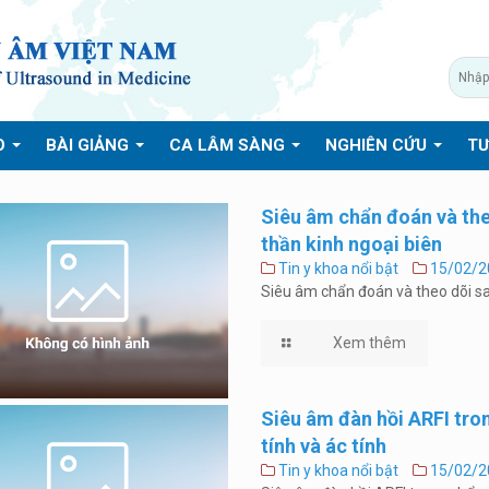
O
BÀI GIẢNG
CA LÂM SÀNG
NGHIÊN CỨU
TƯ
Siêu âm chẩn đoán và the
thần kinh ngoại biên
Tin y khoa nổi bật
15/02/2
Siêu âm chẩn đoán và theo dõi sa
Xem thêm
Siêu âm đàn hồi ARFI tro
tính và ác tính
Tin y khoa nổi bật
15/02/2